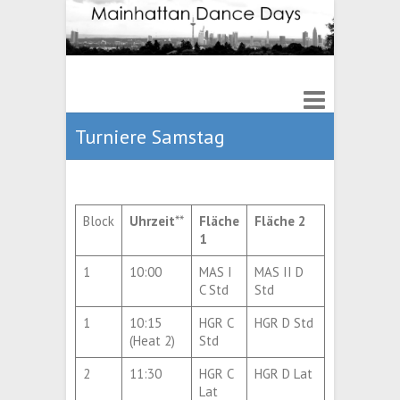
Turniere Samstag
Block
Uhrzeit
**
Fläche
Fläche 2
1
1
10:00
MAS I
MAS II D
C Std
Std
1
10:15
HGR C
HGR D Std
(Heat 2)
Std
2
11:30
HGR C
HGR D Lat
Lat