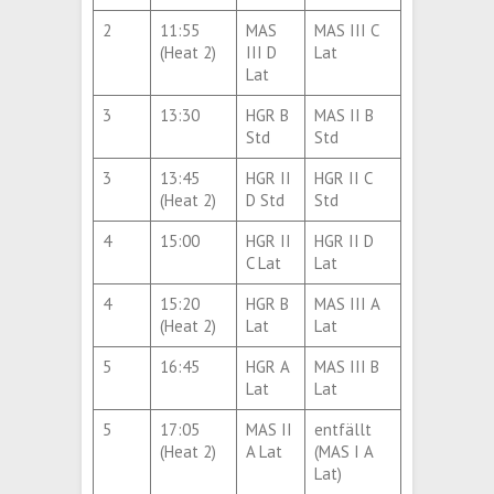
2
11:55
MAS
MAS III C
(Heat 2)
III D
Lat
Lat
3
13:30
HGR B
MAS II B
Std
Std
3
13:45
HGR II
HGR II C
(Heat 2)
D Std
Std
4
15:00
HGR II
HGR II D
C Lat
Lat
4
15:20
HGR B
MAS III A
(Heat 2)
Lat
Lat
5
16:45
HGR A
MAS III B
Lat
Lat
5
17:05
MAS II
entfällt
(Heat 2)
A Lat
(MAS I A
Lat)